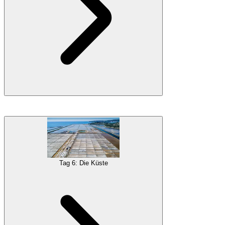
Galerie
Übernachtungscamping in der Nähe von Bohinj oder Bled
Weiter flussabwärts des Soča-Flusses besuchen Sie die historische
Stadt
Kobarid
, die berühmt ist für ihre
Ersten-Weltkriegs-
Schlachten
und ein preisgekröntes Museum. Sie können jedoch
auch entscheiden, Ihren Weg in der Natur fortzusetzen und
stattdessen den einzigartigen
Kozjak-Wasserfall
zu besuchen oder
Tag 6: Die Küste
sogar einige der epischen Berge in der Umgebung zu erklimmen
und zu sehen, wo die berühmten Schlachten stattfanden.
Die nächste Stadt auf Ihrer Reiseroute ist Tolmin, wo Sie anhalten
können, um die wunderbaren
Tolmin-Schluchten
zu besichtigen,
bevor Sie in das
Karstgebiet
fahren, wo Sie die spektakulären
Škocjan-Höhlen
sehen können, ein einzigartiges UNESCO-