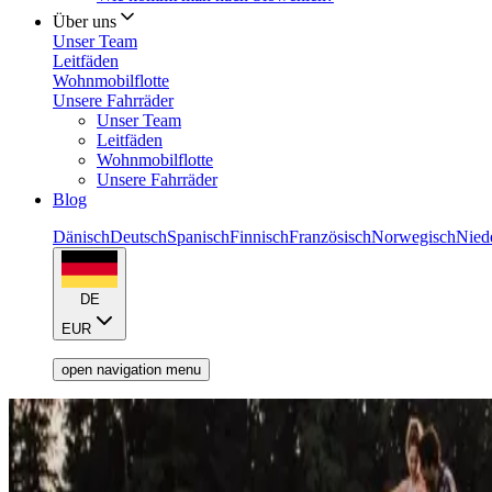
Über uns
Unser Team
Leitfäden
Wohnmobilflotte
Unsere Fahrräder
Unser Team
Leitfäden
Wohnmobilflotte
Unsere Fahrräder
Blog
Dänisch
Deutsch
Spanisch
Finnisch
Französisch
Norwegisch
Nied
DE
EUR
open navigation menu