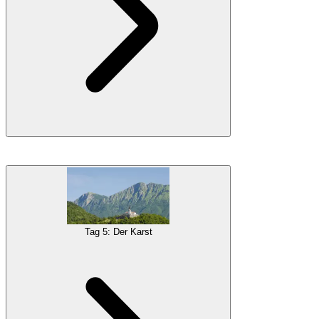
Fahren Sie den
Vršič Pass
hinauf und die kurvenreiche Straße
bringt Sie ins
Soča-Tal
entlang des schönen
Soča-Flusses
und
verbringen Sie Zeit in der Adrenalin-Hauptstadt Sloweniens, die
Bovec
heißt.
Sie können wählen, ob Sie den Tag mit
Wandern
in der
Tag 5: Der Karst
Umgebung, dem Verfolgen von
Wasserfällen
oder einem
Adrenalinkick durch
Rafting
,
Canyoning
oder
Ziplining
verbringen möchten. So oder so, die Filmemacher der Narnia-Filme
wussten, warum sie diesen Ort als einen der Drehorte gewählt
haben.
Unterkunft