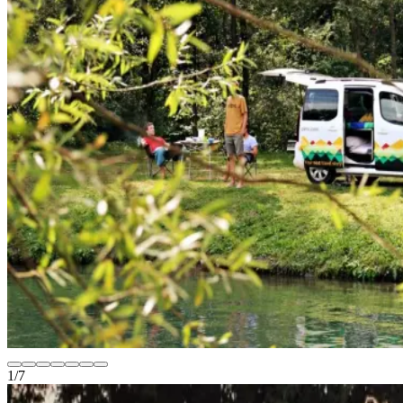
1
/
7