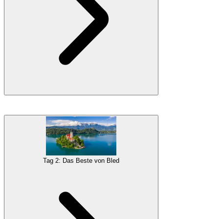
Ihr Wohnmobil-Abenteuer beginnt am
Flughafen Ljubljana
, wo
Sie abgeholt werden und Ihnen Ihr Zuhause auf vier Rädern
vorgestellt wird. Danach fahren Sie nach Ljubljana, der Hauptstadt
Sloweniens, und verbringen den Tag damit, diese charmante Stadt
zu erkunden.
Tag 2: Das Beste von Bled
Galerie