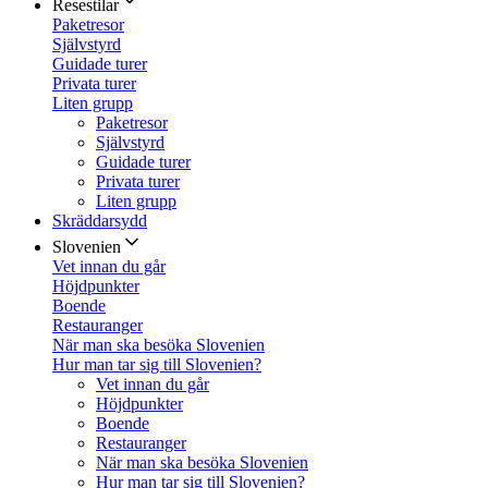
Resestilar
Paketresor
Självstyrd
Guidade turer
Privata turer
Liten grupp
Paketresor
Självstyrd
Guidade turer
Privata turer
Liten grupp
Skräddarsydd
Slovenien
Vet innan du går
Höjdpunkter
Boende
Restauranger
När man ska besöka Slovenien
Hur man tar sig till Slovenien?
Vet innan du går
Höjdpunkter
Boende
Restauranger
När man ska besöka Slovenien
Hur man tar sig till Slovenien?