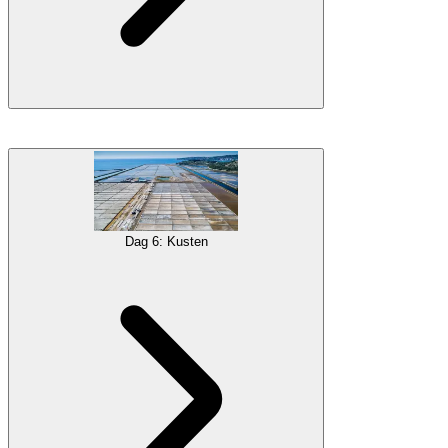
Längre ner längs Soča-floden kommer du att besöka den historiska
staden
Kobarid
, känd för sina
första världskrigets strider
och ett
prisbelönt museum, men du kan välja att hålla dig i naturen och
istället besöka det unika
Kozjak-vattenfallet
eller till och med prova
på att klättra på några av de episka bergen i området och se var de
Dag 6: Kusten
berömda striderna ägde rum.
Den nästa staden på din resplan är Tolmin, där du kan stanna för att
kolla in de underbara
Tolmin-skrevorna
innan du beger dig till
Karstområdet
, där du kan se de spektakulära
Škocjan-grottorna
,
en unik UNESCO-plats.
Boende
Galleri
Övernattning camping nära Bovec