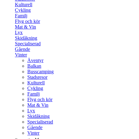
Kulturell
Cykling
Familj
Flyg och kör
Mat & Vin
Lyx
Skidåkning
Specialiserad
Gående
Vinter
Äventyr
Balkan
Busscamping
Stadsresor
Kulturell
Cykling
Familj
Flyg och kör
Mat & Vin
Lyx
Skidåkning
Specialiserad
Gående
Vinter