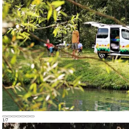
1
/
7