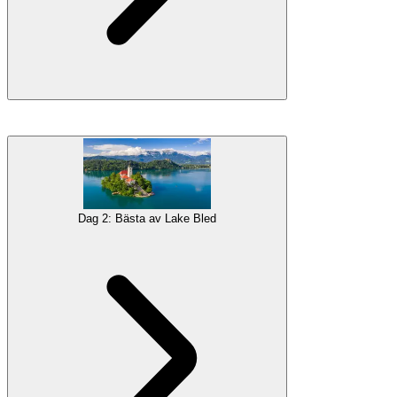
Ditt husbilsäventyr börjar på
Ljubljana
flygplats, där du kommer att
bli hämtad och introducerad till ditt hem på fyra hjul. Därefter
kommer du att åka till Ljubljana, Sloveniens huvudstad, och
tillbringa dagen med att utforska denna charmiga stad.
Galleri
Dag 2: Bästa av Lake Bled