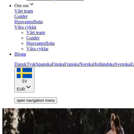
Om oss
Vårt team
Guider
Husvagnsflotta
Våra cyklar
Vårt team
Guider
Husvagnsflotta
Våra cyklar
Blogg
Dansk
Tysk
Spanska
Finska
Franska
Norska
Holländska
Svenska
E
SV
EUR
open navigation menu