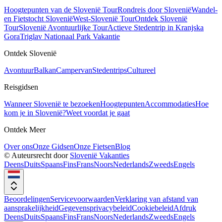
Hoogtepunten van de Slovenië Tour
Rondreis door Slovenië
Wandel-
en Fietstocht Slovenië
West-Slovenië Tour
Ontdek Slovenië
Tour
Slovenië Avontuurlijke Tour
Actieve Stedentrip in Kranjska
Gora
Triglav Nationaal Park Vakantie
Ontdek Slovenië
Avontuur
Balkan
Campervan
Stedentrips
Cultureel
Reisgidsen
Wanneer Slovenië te bezoeken
Hoogtepunten
Accommodaties
Hoe
kom je in Slovenië?
Weet voordat je gaat
Ontdek Meer
Over ons
Onze Gidsen
Onze Fietsen
Blog
© Auteursrecht door
Slovenië Vakanties
Deens
Duits
Spaans
Fins
Frans
Noors
Nederlands
Zweeds
Engels
Beoordelingen
Servicevoorwaarden
Verklaring van afstand van
aansprakelijkheid
Gegevensprivacybeleid
Cookiebeleid
Afdruk
Deens
Duits
Spaans
Fins
Frans
Noors
Nederlands
Zweeds
Engels