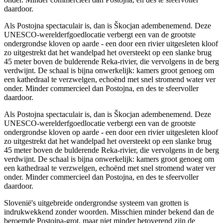
daardoor.
Als Postojna spectaculair is, dan is Škocjan adembenemend. Deze
UNESCO-werelderfgoedlocatie verbergt een van de grootste
ondergrondse kloven op aarde - een door een rivier uitgesleten kloof
zo uitgestrekt dat het wandelpad het oversteekt op een slanke brug
45 meter boven de bulderende Reka-rivier, die vervolgens in de berg
verdwijnt. De schaal is bijna onwerkelijk: kamers groot genoeg om
een kathedraal te verzwelgen, echoënd met snel stromend water ver
onder. Minder commercieel dan Postojna, en des te sfeervoller
daardoor.
Als Postojna spectaculair is, dan is Škocjan adembenemend. Deze
UNESCO-werelderfgoedlocatie verbergt een van de grootste
ondergrondse kloven op aarde - een door een rivier uitgesleten kloof
zo uitgestrekt dat het wandelpad het oversteekt op een slanke brug
45 meter boven de bulderende Reka-rivier, die vervolgens in de berg
verdwijnt. De schaal is bijna onwerkelijk: kamers groot genoeg om
een kathedraal te verzwelgen, echoënd met snel stromend water ver
onder. Minder commercieel dan Postojna, en des te sfeervoller
daardoor.
Slovenië's uitgebreide ondergrondse systeem van grotten is
indrukwekkend zonder woorden. Misschien minder bekend dan de
beroemde Postojna-grot, maar niet minder betoverend zijn de