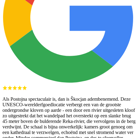
Als Postojna spectaculair is, dan is Škocjan adembenemend. Deze
UNESCO-werelderfgoedlocatie verbergt een van de grootste
ondergrondse kloven op aarde - een door een rivier uitgesleten kloof
zo uitgestrekt dat het wandelpad het oversteekt op een slanke brug
45 meter boven de bulderende Reka-rivier, die vervolgens in de berg
verdwijnt. De schaal is bijna onwerkelijk: kamers groot genoeg om
een kathedraal te verzwelgen, echoënd met snel stromend water ver
onder. Minder commercieel dan Postojna, en des te sfeervoller