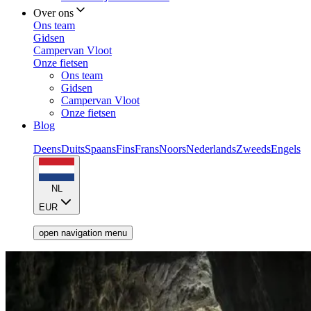
Over ons
Ons team
Gidsen
Campervan Vloot
Onze fietsen
Ons team
Gidsen
Campervan Vloot
Onze fietsen
Blog
Deens
Duits
Spaans
Fins
Frans
Noors
Nederlands
Zweeds
Engels
NL
EUR
open navigation menu