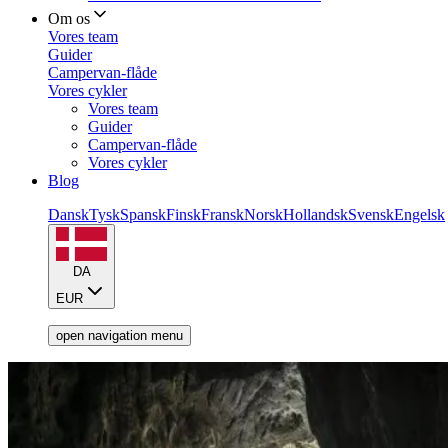
Om os
Vores team
Guider
Campervan-flåde
Vores cykler
Vores team
Guider
Campervan-flåde
Vores cykler
Blog
Dansk
Tysk
Spansk
Finsk
Fransk
Norsk
Hollandsk
Svensk
Engelsk
DA
EUR
open navigation menu