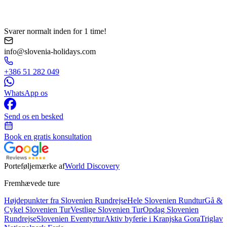
Svarer normalt inden for 1 time!
info@slovenia-holidays.com
+386 51 282 049
WhatsApp os
Send os en besked
Book en gratis konsultation
Porteføljemærke af
World Discovery
Fremhævede ture
Højdepunkter fra Slovenien Rundrejse
Hele Slovenien Rundtur
Gå &
Cykel Slovenien Tur
Vestlige Slovenien Tur
Opdag Slovenien
Rundrejse
Slovenien Eventyrtur
Aktiv byferie i Kranjska Gora
Triglav