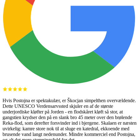
Hvis Postojna er spektakulær, er Škocjan simpelthen overvældende.
Dette UNESCO Verdensarvssted skjuler en af de største
underjordiske kløfter på Jorden - en flodskåret kløft så stor, at
gangstien krydser den på en slank bro 45 meter over den brølende
Reka-flod, som derefter forsvinder ind i bjergene. Skalaen er næsten
uvirkelig: kamre store nok til at sluge en katedral, ekkoende med
brusende vand langt nedenunder. Mindre kommerciel end Postojna,
og alt det mere stemningsfuld for det.