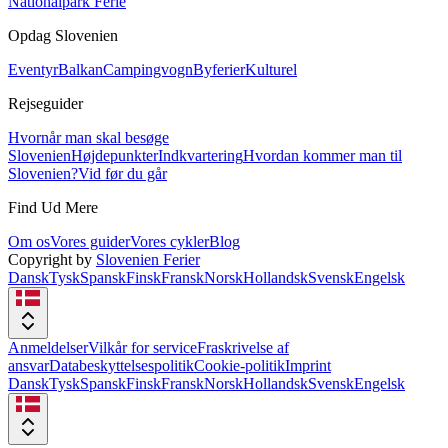
Nationalpark Ferie
Opdag Slovenien
Eventyr
Balkan
Campingvogn
Byferier
Kulturel
Rejseguider
Hvornår man skal besøge
Slovenien
Højdepunkter
Indkvartering
Hvordan kommer man til
Slovenien?
Vid før du går
Find Ud Mere
Om os
Vores guider
Vores cykler
Blog
Copyright by
Slovenien Ferier
Dansk
Tysk
Spansk
Finsk
Fransk
Norsk
Hollandsk
Svensk
Engelsk
Anmeldelser
Vilkår for service
Fraskrivelse af
ansvar
Databeskyttelsespolitik
Cookie-politik
Imprint
Dansk
Tysk
Spansk
Finsk
Fransk
Norsk
Hollandsk
Svensk
Engelsk