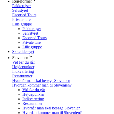
Rejseformer
Pakkerejser
Selvstyret
Escorted Tours
Private ture
Lille gruppe
Pakkerejser
Selvstyret
Escorted Tours
Private ture
Lille gruppe
Skræddersyet
Slovenien
Vid før du går
Højdepunkter
Indkvartering
Restauranter
Hvornår man skal besøge Slovenien
Hvordan kommer man til Slovenien?
Vid før du går
Højdepunkter
Indkvartering
Restauranter
Hvornår man skal besøge Slovenien
Hvordan kommer man til Slovenien?