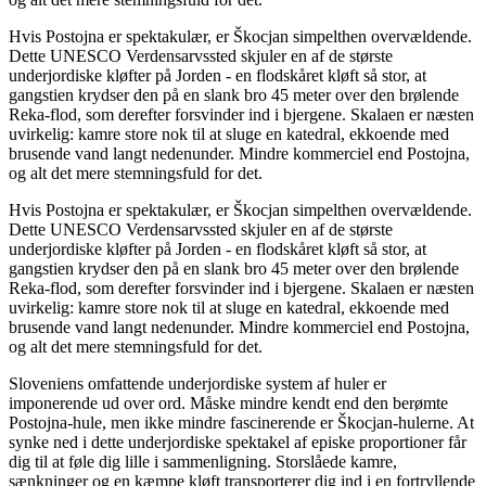
Hvis Postojna er spektakulær, er Škocjan simpelthen overvældende.
Dette UNESCO Verdensarvssted skjuler en af de største
underjordiske kløfter på Jorden - en flodskåret kløft så stor, at
gangstien krydser den på en slank bro 45 meter over den brølende
Reka-flod, som derefter forsvinder ind i bjergene. Skalaen er næsten
uvirkelig: kamre store nok til at sluge en katedral, ekkoende med
brusende vand langt nedenunder. Mindre kommerciel end Postojna,
og alt det mere stemningsfuld for det.
Hvis Postojna er spektakulær, er Škocjan simpelthen overvældende.
Dette UNESCO Verdensarvssted skjuler en af de største
underjordiske kløfter på Jorden - en flodskåret kløft så stor, at
gangstien krydser den på en slank bro 45 meter over den brølende
Reka-flod, som derefter forsvinder ind i bjergene. Skalaen er næsten
uvirkelig: kamre store nok til at sluge en katedral, ekkoende med
brusende vand langt nedenunder. Mindre kommerciel end Postojna,
og alt det mere stemningsfuld for det.
Sloveniens omfattende underjordiske system af huler er
imponerende ud over ord. Måske mindre kendt end den berømte
Postojna-hule, men ikke mindre fascinerende er Škocjan-hulerne. At
synke ned i dette underjordiske spektakel af episke proportioner får
dig til at føle dig lille i sammenligning. Storslåede kamre,
sænkninger og en kæmpe kløft transporterer dig ind i en fortryllende