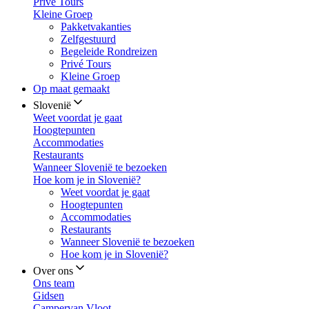
Privé Tours
Kleine Groep
Pakketvakanties
Zelfgestuurd
Begeleide Rondreizen
Privé Tours
Kleine Groep
Op maat gemaakt
Slovenië
Weet voordat je gaat
Hoogtepunten
Accommodaties
Restaurants
Wanneer Slovenië te bezoeken
Hoe kom je in Slovenië?
Weet voordat je gaat
Hoogtepunten
Accommodaties
Restaurants
Wanneer Slovenië te bezoeken
Hoe kom je in Slovenië?
Over ons
Ons team
Gidsen
Campervan Vloot