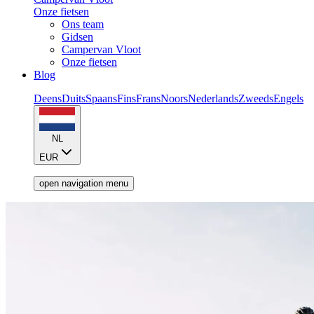
Onze fietsen
Ons team
Gidsen
Campervan Vloot
Onze fietsen
Blog
Deens
Duits
Spaans
Fins
Frans
Noors
Nederlands
Zweeds
Engels
NL
EUR
open navigation menu