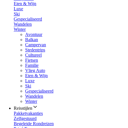
Eten & Wijn
Luxe
Ski
Gespecialiseerd
Wandelen
Winter
Avontuur
Balkan
Campervan
Stedentrips
Cultureel
Fietsen
Familie
Vlieg Auto
Eten & Wijn
Luxe
Ski
Gespecialiseerd
Wandelen
Winter
Reisstijlen
Pakketvakanties
Zelfgestuurd
Begeleide Rondreizen