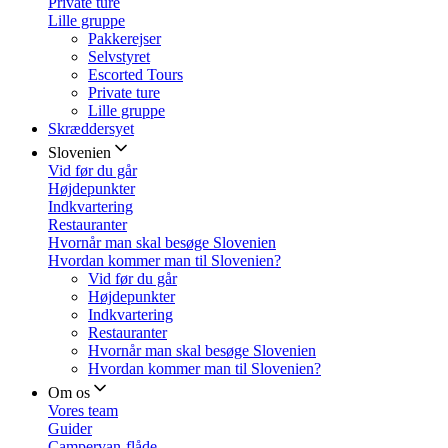
Private ture
Lille gruppe
Pakkerejser
Selvstyret
Escorted Tours
Private ture
Lille gruppe
Skræddersyet
Slovenien
Vid før du går
Højdepunkter
Indkvartering
Restauranter
Hvornår man skal besøge Slovenien
Hvordan kommer man til Slovenien?
Vid før du går
Højdepunkter
Indkvartering
Restauranter
Hvornår man skal besøge Slovenien
Hvordan kommer man til Slovenien?
Om os
Vores team
Guider
Campervan-flåde