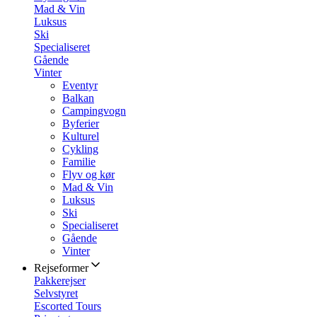
Mad & Vin
Luksus
Ski
Specialiseret
Gående
Vinter
Eventyr
Balkan
Campingvogn
Byferier
Kulturel
Cykling
Familie
Flyv og kør
Mad & Vin
Luksus
Ski
Specialiseret
Gående
Vinter
Rejseformer
Pakkerejser
Selvstyret
Escorted Tours