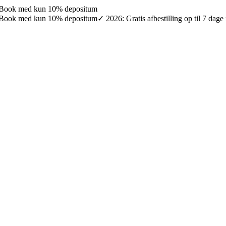
027: Book med kun 10% depositum
027: Book med kun 10% depositum
✓ 2026: Gratis afbestilling op til 7 da