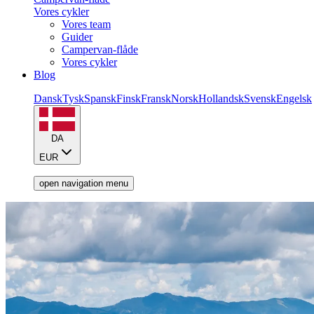
Vores cykler
Vores team
Guider
Campervan-flåde
Vores cykler
Blog
Dansk
Tysk
Spansk
Finsk
Fransk
Norsk
Hollandsk
Svensk
Engelsk
DA
EUR
open navigation menu