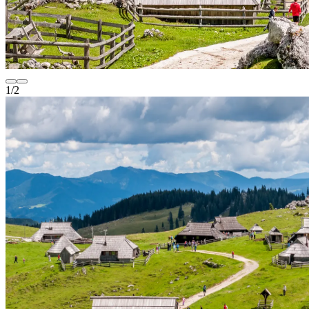
1
/
2