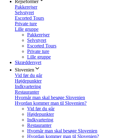
Rejseformer
Pakkerejser
Selvstyret
Escorted Tours
Private ture
Lille gruppe
Pakkerejser
Selvstyret
Escorted Tours
Private ture
Lille gruppe
Skræddersyet
Slovenien
Vid før du går
Højdepunkter
Indkvartering
Restauranter
Hvornår man skal besøge Slovenien
Hvordan kommer man til Slovenien?
Vid før du går
Højdepunkter
Indkvartering
Restauranter
Hvornår man skal besøge Slovenien
Hvordan kommer man til Slovenien?