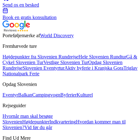
Send os en besked
Book en gratis konsultation
Porteføljemærke af
World Discovery
Fremhævede ture
Højdepunkter fra Slovenien Rundrejse
Hele Slovenien Rundtur
Gå &
Cykel Slovenien Tur
Vestlige Slovenien Tur
Opdag Slovenien
Rundrejse
Slovenien Eventyrtur
Aktiv byferie i Kranjska Gora
Triglav
Nationalpark Ferie
Opdag Slovenien
Eventyr
Balkan
Campingvogn
Byferier
Kulturel
Rejseguider
Hvornår man skal besøge
Slovenien
Højdepunkter
Indkvartering
Hvordan kommer man til
Slovenien?
Vid før du går
Find Ud Mere