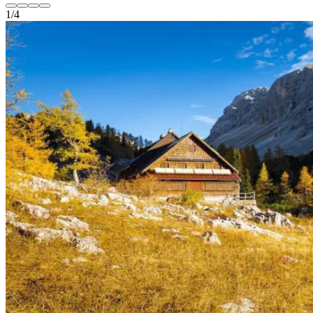
1
/
4