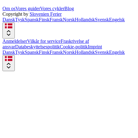
Om os
Vores guider
Vores cykler
Blog
Copyright by
Slovenien Ferier
Dansk
Tysk
Spansk
Finsk
Fransk
Norsk
Hollandsk
Svensk
Engelsk
Anmeldelser
Vilkår for service
Fraskrivelse af
ansvar
Databeskyttelsespolitik
Cookie-politik
Imprint
Dansk
Tysk
Spansk
Finsk
Fransk
Norsk
Hollandsk
Svensk
Engelsk