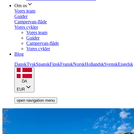
Om os
Vores team
Guider
Campervan-flåde
Vores cykler
Vores team
Guider
Campervan-flåde
Vores cykler
Blog
Dansk
Tysk
Spansk
Finsk
Fransk
Norsk
Hollandsk
Svensk
Engelsk
DA
EUR
open navigation menu