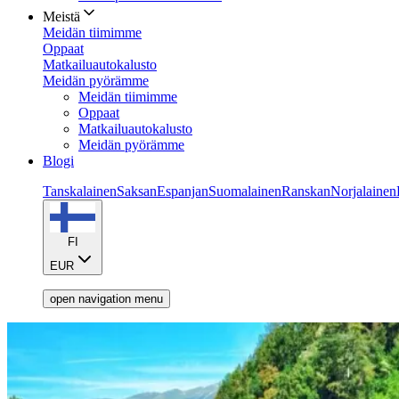
Meistä
Meidän tiimimme
Oppaat
Matkailuautokalusto
Meidän pyörämme
Meidän tiimimme
Oppaat
Matkailuautokalusto
Meidän pyörämme
Blogi
Tanskalainen
Saksan
Espanjan
Suomalainen
Ranskan
Norjalainen
FI
EUR
open navigation menu