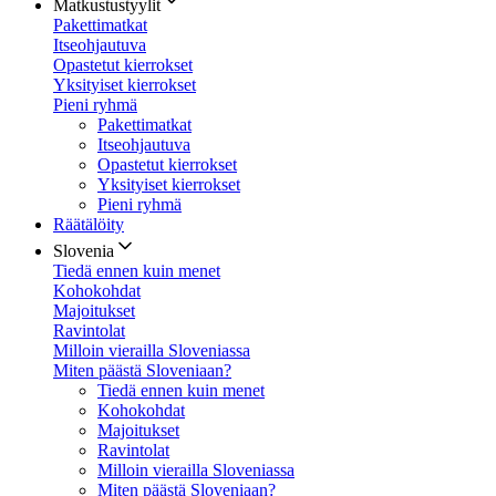
Matkustustyylit
Pakettimatkat
Itseohjautuva
Opastetut kierrokset
Yksityiset kierrokset
Pieni ryhmä
Pakettimatkat
Itseohjautuva
Opastetut kierrokset
Yksityiset kierrokset
Pieni ryhmä
Räätälöity
Slovenia
Tiedä ennen kuin menet
Kohokohdat
Majoitukset
Ravintolat
Milloin vierailla Sloveniassa
Miten päästä Sloveniaan?
Tiedä ennen kuin menet
Kohokohdat
Majoitukset
Ravintolat
Milloin vierailla Sloveniassa
Miten päästä Sloveniaan?