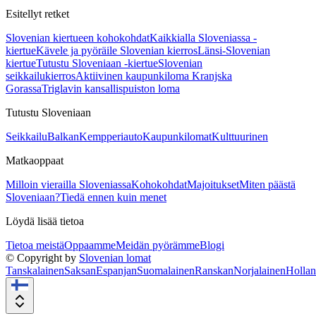
Esitellyt retket
Slovenian kiertueen kohokohdat
Kaikkialla Sloveniassa -
kiertue
Kävele ja pyöräile Slovenian kierros
Länsi-Slovenian
kiertue
Tutustu Sloveniaan -kiertue
Slovenian
seikkailukierros
Aktiivinen kaupunkiloma Kranjska
Gorassa
Triglavin kansallispuiston loma
Tutustu Sloveniaan
Seikkailu
Balkan
Kempperiauto
Kaupunkilomat
Kulttuurinen
Matkaoppaat
Milloin vierailla Sloveniassa
Kohokohdat
Majoitukset
Miten päästä
Sloveniaan?
Tiedä ennen kuin menet
Löydä lisää tietoa
Tietoa meistä
Oppaamme
Meidän pyörämme
Blogi
© Copyright by
Slovenian lomat
Tanskalainen
Saksan
Espanjan
Suomalainen
Ranskan
Norjalainen
Hollan