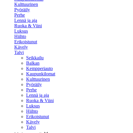
Kulttuurinen
Pyöräily
Perhe
Lennä ja aja
Ruoka & Viini
Luksus
Hiihto
Erikoistunut
Kävely
Talvi
Seikkailu
Balkan
Kempperiauto
Kaupunkilomat
Kulttuurinen
Pyöräily
Perhe
Lennä ja aja
Ruoka & Viini
Luksus
Hiihto
Erikoistunut
Kävely
Talvi