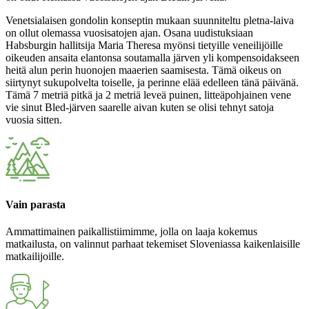
Venetsialaisen gondolin konseptin mukaan suunniteltu pletna-laiva
on ollut olemassa vuosisatojen ajan. Osana uudistuksiaan
Habsburgin hallitsija Maria Theresa myönsi tietyille veneilijöille
oikeuden ansaita elantonsa soutamalla järven yli kompensoidakseen
heitä alun perin huonojen maaerien saamisesta. Tämä oikeus on
siirtynyt sukupolvelta toiselle, ja perinne elää edelleen tänä päivänä.
Tämä 7 metriä pitkä ja 2 metriä leveä puinen, litteäpohjainen vene
vie sinut Bled-järven saarelle aivan kuten se olisi tehnyt satoja
vuosia sitten.
Vain parasta
Ammattimainen paikallistiimimme, jolla on laaja kokemus
matkailusta, on valinnut parhaat tekemiset Sloveniassa kaikenlaisille
matkailijoille.