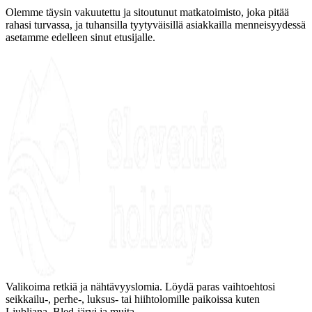
Olemme täysin vakuutettu ja sitoutunut matkatoimisto, joka pitää
rahasi turvassa, ja tuhansilla tyytyväisillä asiakkailla menneisyydessä
asetamme edelleen sinut etusijalle.
Valikoima retkiä ja nähtävyyslomia. Löydä paras vaihtoehtosi
seikkailu-, perhe-, luksus- tai hiihtolomille paikoissa kuten
Ljubljana, Bled-järvi ja muita.