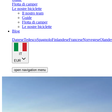
Flotta di camper
Le nostre biciclette
Il nostro team
Guide
Flotta di camper
Le nostre biciclette
Blog
Danese
Tedesco
Spagnolo
Finlandese
Francese
Norvegese
Olande
IT
EUR
open navigation menu