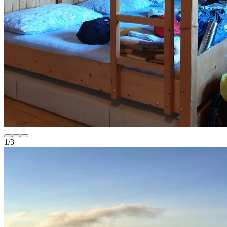
1
/
3