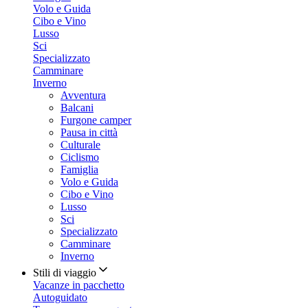
Volo e Guida
Cibo e Vino
Lusso
Sci
Specializzato
Camminare
Inverno
Avventura
Balcani
Furgone camper
Pausa in città
Culturale
Ciclismo
Famiglia
Volo e Guida
Cibo e Vino
Lusso
Sci
Specializzato
Camminare
Inverno
Stili di viaggio
Vacanze in pacchetto
Autoguidato