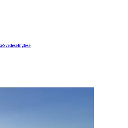
se
Svedese
Inglese