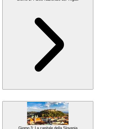
Galleria
Il Lago di Bohinj
è il vicino di Bled, leggermente meno famoso,
ma ingiustamente. Circondato dalle vette delle
Alpi Giulie
, è un
vero gioiello nel cuore del
Parco Nazionale del Triglav
. Per
ottenere le migliori vedute, prenderemo una funivia per il
Monte
Vogel
, che si erge sopra il lago e offre alcune delle migliori
Giorno 3: La capitale della Slovenia
panoramiche del paese. Se sei pronto per un breve trekking,
la