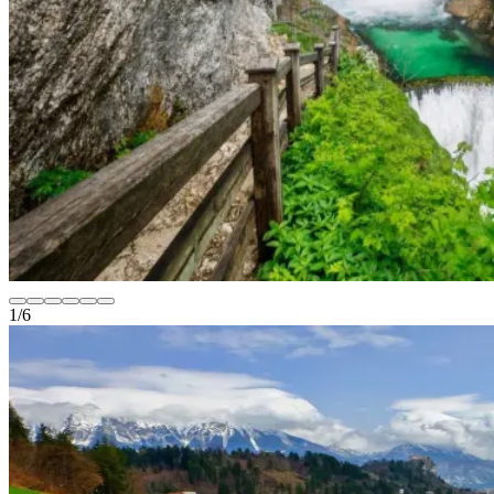
1
/
6