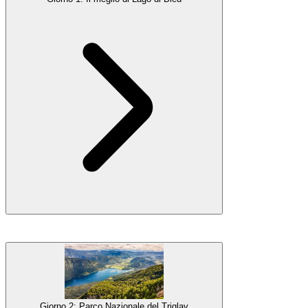
La tua vacanza al
Lago di Bled
inizierà con tutte le attrazioni più
popolari - visiteremo il magnifico
Castello di Bled
con le sue
spettacolari vedute e godremo di un tradizionale giro in barca verso
l'
isola
nel mezzo del lago. Potrai spuntare dalla lista il famoso
torta
alla crema di Bled
e goderti la vivace località turistica di Bled.
Giorno 2: Parco Nazionale del Triglav