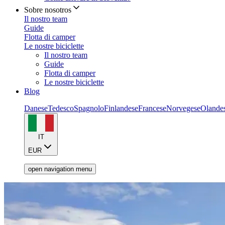
Sobre nosotros
Il nostro team
Guide
Flotta di camper
Le nostre biciclette
Il nostro team
Guide
Flotta di camper
Le nostre biciclette
Blog
Danese
Tedesco
Spagnolo
Finlandese
Francese
Norvegese
Olande
IT
EUR
open navigation menu