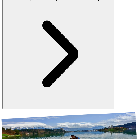
Le Alpi Giulie sono famose per gli sport invernali, quindi ti verrà
presentato il luogo di nascita del salto con gli sci, Planica nella Valle
di Tamar, così come
Kranjska Gora
, una popolare località per lo
sci e le attività estive.
Galleria
Alloggio
Pernottamento a Bled
Il tuo ultimo giorno sarà riservato a un po' di
relax a Bled
. Puoi
scegliere il nostro
Food Tour Bled
per conoscere le delizie culinarie
di Bled e della Slovenia oppure semplicemente rilassarti da solo.