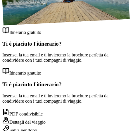
Ciclare
o
camminare
attorno al lago è un ottimo modo per
trascorrere la giornata e nei caldi giorni estivi, il lago ha temperature
Vacanze al Lago di Bled 5 Giorni
perfette per
nuotare
. Assicurati di sfruttarlo al meglio!
Opuscolo gratuito
Galleria
Itinerario gratuito
Escursioni
Ti è piaciuto l'itinerario?
4,3 km (2,6 mi) a piedi nella gola di Vintgar
Inserisci la tua email e ti invieremo la brochure perfetta da
Alloggio
condividere con i tuoi compagni di viaggio.
Pernottamento a Bled
Itinerario gratuito
Ti è piaciuto l'itinerario?
Inserisci la tua email e ti invieremo la brochure perfetta da
condividere con i tuoi compagni di viaggio.
PDF condivisibile
Dettagli del viaggio
Salva per dopo