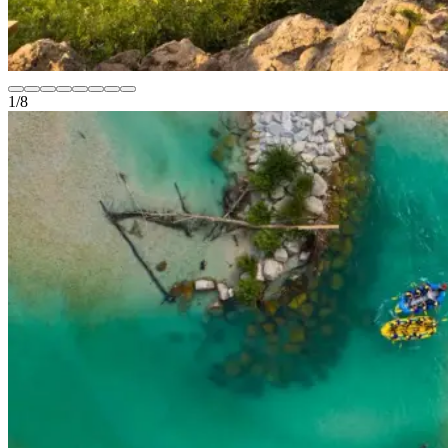
1
/
8