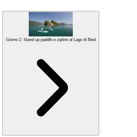
La tua vacanza attiva di lusso inizia nella bellissima capitale,
Lubiana
. Esplora la città
in bicicletta
e visita tutte le principali
attrazioni e alcune parti più segrete in modo divertente e attivo.
Galleria
Giorno 2: Stand up paddle e zipline al Lago di Bled