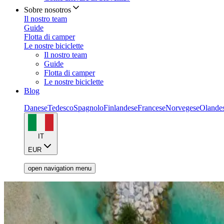
Sobre nosotros
Il nostro team
Guide
Flotta di camper
Le nostre biciclette
Il nostro team
Guide
Flotta di camper
Le nostre biciclette
Blog
Danese
Tedesco
Spagnolo
Finlandese
Francese
Norvegese
Olande
IT
EUR
open navigation menu