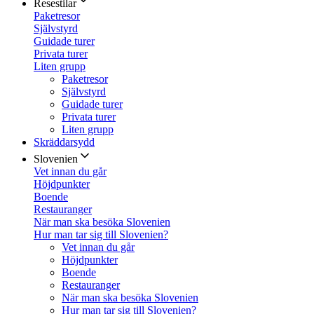
Resestilar
Paketresor
Självstyrd
Guidade turer
Privata turer
Liten grupp
Paketresor
Självstyrd
Guidade turer
Privata turer
Liten grupp
Skräddarsydd
Slovenien
Vet innan du går
Höjdpunkter
Boende
Restauranger
När man ska besöka Slovenien
Hur man tar sig till Slovenien?
Vet innan du går
Höjdpunkter
Boende
Restauranger
När man ska besöka Slovenien
Hur man tar sig till Slovenien?