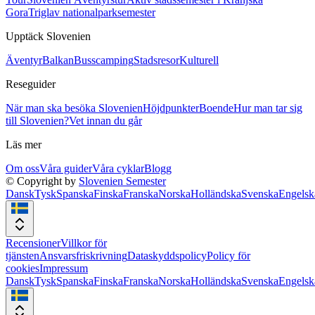
Gora
Triglav nationalparksemester
Upptäck Slovenien
Äventyr
Balkan
Busscamping
Stadsresor
Kulturell
Reseguider
När man ska besöka Slovenien
Höjdpunkter
Boende
Hur man tar sig
till Slovenien?
Vet innan du går
Läs mer
Om oss
Våra guider
Våra cyklar
Blogg
© Copyright by
Slovenien Semester
Dansk
Tysk
Spanska
Finska
Franska
Norska
Holländska
Svenska
Engelsk
Recensioner
Villkor för
tjänsten
Ansvarsfriskrivning
Dataskyddspolicy
Policy för
cookies
Impressum
Dansk
Tysk
Spanska
Finska
Franska
Norska
Holländska
Svenska
Engelsk