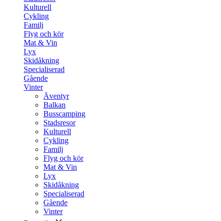
Kulturell
Cykling
Familj
Flyg och kör
Mat & Vin
Lyx
Skidåkning
Specialiserad
Gående
Vinter
Äventyr
Balkan
Busscamping
Stadsresor
Kulturell
Cykling
Familj
Flyg och kör
Mat & Vin
Lyx
Skidåkning
Specialiserad
Gående
Vinter