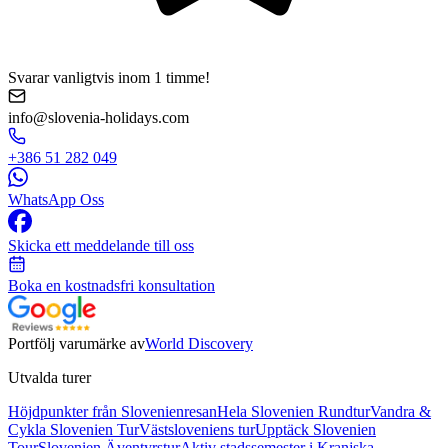
Svarar vanligtvis inom 1 timme!
info@slovenia-holidays.com
+386 51 282 049
WhatsApp Oss
Skicka ett meddelande till oss
Boka en kostnadsfri konsultation
Portfölj varumärke av
World Discovery
Utvalda turer
Höjdpunkter från Slovenienresan
Hela Slovenien Rundtur
Vandra &
Cykla Slovenien Tur
Västsloveniens tur
Upptäck Slovenien
Tour
Slovenien Äventyrstur
Aktiv stadssemester i Kranjska