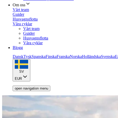
Om oss
Vårt team
Guider
Husvagnsflotta
Våra cyklar
Vårt team
Guider
Husvagnsflotta
Våra cyklar
Blogg
Dansk
Tysk
Spanska
Finska
Franska
Norska
Holländska
Svenska
E
SV
EUR
open navigation menu