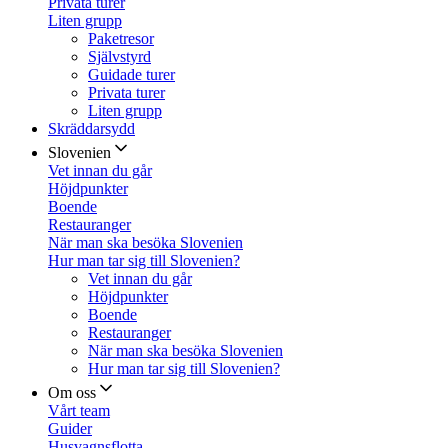
Privata turer
Liten grupp
Paketresor
Självstyrd
Guidade turer
Privata turer
Liten grupp
Skräddarsydd
Slovenien
Vet innan du går
Höjdpunkter
Boende
Restauranger
När man ska besöka Slovenien
Hur man tar sig till Slovenien?
Vet innan du går
Höjdpunkter
Boende
Restauranger
När man ska besöka Slovenien
Hur man tar sig till Slovenien?
Om oss
Vårt team
Guider
Husvagnsflotta