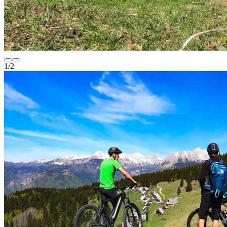
1
/
2