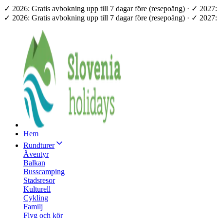
✓ 2026: Gratis avbokning upp till 7 dagar före (resepoäng) · ✓ 202
✓ 2026: Gratis avbokning upp till 7 dagar före (resepoäng) · ✓ 202
Hem
Rundturer
Äventyr
Balkan
Busscamping
Stadsresor
Kulturell
Cykling
Familj
Flyg och kör