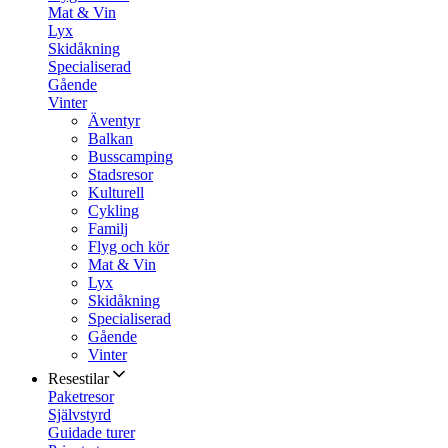
Mat & Vin
Lyx
Skidåkning
Specialiserad
Gående
Vinter
Äventyr
Balkan
Busscamping
Stadsresor
Kulturell
Cykling
Familj
Flyg och kör
Mat & Vin
Lyx
Skidåkning
Specialiserad
Gående
Vinter
Resestilar
Paketresor
Självstyrd
Guidade turer