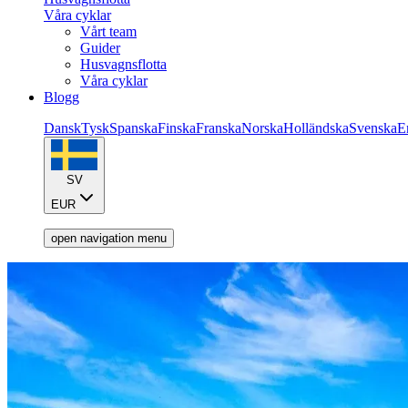
Våra cyklar
Vårt team
Guider
Husvagnsflotta
Våra cyklar
Blogg
Dansk
Tysk
Spanska
Finska
Franska
Norska
Holländska
Svenska
E
SV
EUR
open navigation menu