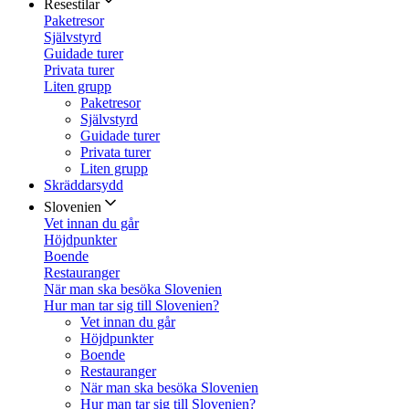
Resestilar
Paketresor
Självstyrd
Guidade turer
Privata turer
Liten grupp
Paketresor
Självstyrd
Guidade turer
Privata turer
Liten grupp
Skräddarsydd
Slovenien
Vet innan du går
Höjdpunkter
Boende
Restauranger
När man ska besöka Slovenien
Hur man tar sig till Slovenien?
Vet innan du går
Höjdpunkter
Boende
Restauranger
När man ska besöka Slovenien
Hur man tar sig till Slovenien?