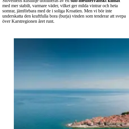
Sloveniens kustlinje domineras av ett
sub-mediterranskt klimat
med mer stabilt, varmare väder, vilket ger milda vintrar och heta
somrar, jämförbara med de i soliga Kroatien. Men vi bör inte
underskatta den kraftfulla bora (burja) vinden som tenderar att svepa
över Karstregionen året runt.