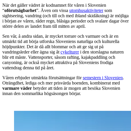
När det gäller vädret är kodnamnet för våren i Slovenien
“
oförutsägbarhet
”. Även om vissa
utomhusaktiviteter
som
sightseeing, vandring (och till och med ibland skidåkning) är möjliga
i början av våren, råder regn, blåsiga perioder och svalare dagar över
större delen av landet fram till mitten av april.
Sen vår, å andra sidan, är mycket torrare och varmare och är en
utmärkt tid att börja utforska Sloveniens naturliga och kulturella
höjdpunkter. Det är då allt blommar och att ge sig ut på
vandringsleder eller ägna sig åt
cykelturer
i den storslagna naturen
blir ett måste. Vattensporter, såsom rafting, kajakpaddling och
canyoning, är också mycket attraktiva på Sloveniens frodiga
vattendrag denna tid på året.
Våren erbjuder utmärkta förutsättningar för
semestern i Slovenien
.
Oträngdhet, lediga och mer prisvärda boenden, kombinerat med
varmare väder
betyder att tiden är mogen att besöka Slovenien
innan den sommarlika högsäsongen börjar.