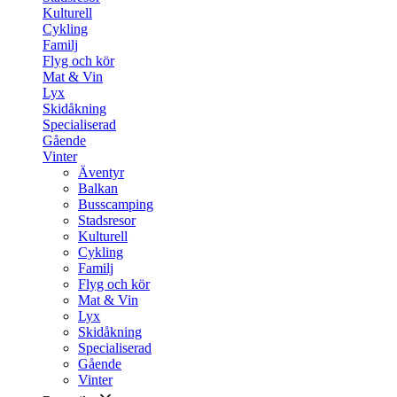
Kulturell
Cykling
Familj
Flyg och kör
Mat & Vin
Lyx
Skidåkning
Specialiserad
Gående
Vinter
Äventyr
Balkan
Busscamping
Stadsresor
Kulturell
Cykling
Familj
Flyg och kör
Mat & Vin
Lyx
Skidåkning
Specialiserad
Gående
Vinter