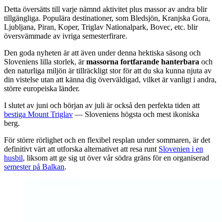
Detta översätts till varje nämnd aktivitet plus massor av andra blir
tillgängliga. Populära destinationer, som Bledsjön, Kranjska Gora,
Ljubljana, Piran, Koper, Triglav Nationalpark, Bovec, etc. blir
översvämmade av ivriga semesterfirare.
Den goda nyheten är att även under denna hektiska säsong och
Sloveniens lilla storlek, är
massorna fortfarande hanterbara
och
den naturliga miljön är tillräckligt stor för att du ska kunna njuta av
din vistelse utan att känna dig överväldigad, vilket är vanligt i andra,
större europeiska länder.
I slutet av juni och början av juli är också den perfekta tiden att
bestiga Mount Triglav
— Sloveniens högsta och mest ikoniska
berg.
För större rörlighet och en flexibel resplan under sommaren, är det
definitivt värt att utforska alternativet att resa runt
Slovenien i en
husbil
, liksom att ge sig ut över vår södra gräns för en organiserad
semester på Balkan
.