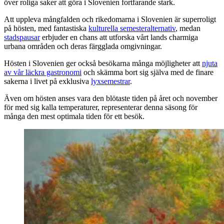
över roliga saker att göra i Slovenien fortfarande stark.
Att uppleva mångfalden och rikedomarna i Slovenien är superroligt
på hösten, med fantastiska
kulturella semesteralternativ
, medan
stadspausar
erbjuder en chans att utforska vårt lands charmiga
urbana områden och deras färgglada omgivningar.
Hösten i Slovenien ger också besökarna många möjligheter att
njuta
av vår läckra gastronomi
och skämma bort sig själva med de finare
sakerna i livet på exklusiva
lyxsemestrar
.
Även om hösten anses vara den blötaste tiden på året och november
för med sig kalla temperaturer, representerar denna säsong för
många den mest optimala tiden för ett besök.