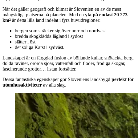
När det gäller geografi och klimat är Slovenien en av de mest
mångsidiga platserna på planeten. Med en
yta på endast 20 273
km²
är detta lilla land indelat i fyra huvudregioner:
bergen som sträcker sig över norr och nordväst
bredda skogklädda lågland i sydost
slätter i öst
det soliga Karst i sydväst.
Landskapet är en färgglad fusion av böljande kullar, snötäckta berg,
dolda raviner, orörda sjöar, vattenfall och floder, frodiga skogar,
fascinerande grottor… listan fortsätter.
Dessa fantastiska egenskaper gör Sloveniens landsbygd
perfekt för
utomhusaktiviteter
av alla slag.