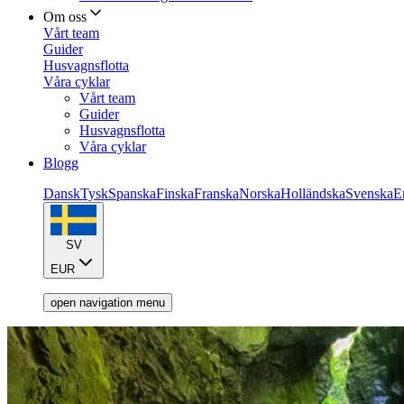
Om oss
Vårt team
Guider
Husvagnsflotta
Våra cyklar
Vårt team
Guider
Husvagnsflotta
Våra cyklar
Blogg
Dansk
Tysk
Spanska
Finska
Franska
Norska
Holländska
Svenska
E
SV
EUR
open navigation menu