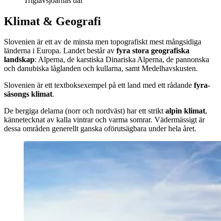
Triglavsjöarnas dal
Klimat & Geografi
Slovenien är ett av de minsta men topografiskt mest mångsidiga
länderna i Europa. Landet består av
fyra stora geografiska
landskap
: Alperna, de karstiska Dinariska Alperna, de pannonska
och danubiska låglanden och kullarna, samt Medelhavskusten.
Slovenien är ett textboksexempel på ett land med ett rådande
fyra-
säsongs klimat
.
De bergiga delarna (norr och nordväst) har ett strikt
alpin klimat
,
kännetecknat av kalla vintrar och varma somrar. Vädermässigt är
dessa områden generellt ganska oförutsägbara under hela året.