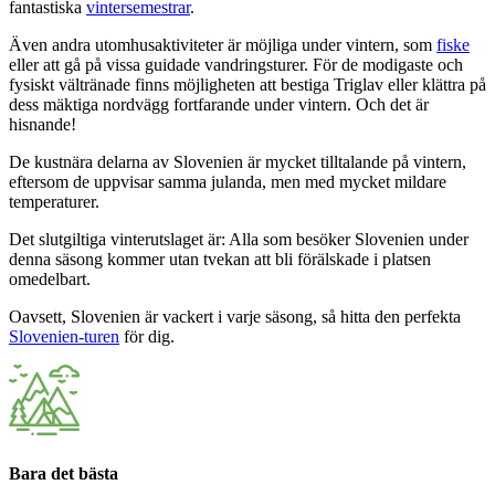
fantastiska
vintersemestrar
.
Även andra utomhusaktiviteter är möjliga under vintern, som
fiske
eller att gå på vissa guidade vandringsturer. För de modigaste och
fysiskt vältränade finns möjligheten att bestiga Triglav eller klättra på
dess mäktiga nordvägg fortfarande under vintern. Och det är
hisnande!
De kustnära delarna av Slovenien är mycket tilltalande på vintern,
eftersom de uppvisar samma julanda, men med mycket mildare
temperaturer.
Det slutgiltiga vinterutslaget är: Alla som besöker Slovenien under
denna säsong kommer utan tvekan att bli förälskade i platsen
omedelbart.
Oavsett, Slovenien är vackert i varje säsong, så hitta den perfekta
Slovenien-turen
för dig.
Bara det bästa