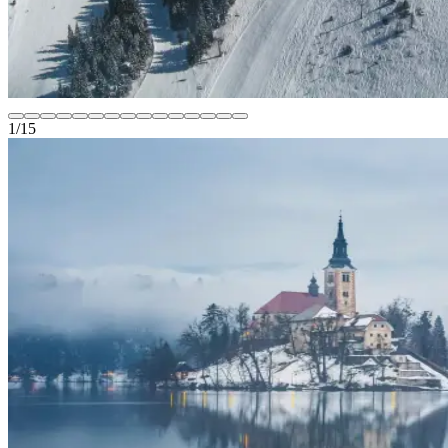
1
/
15