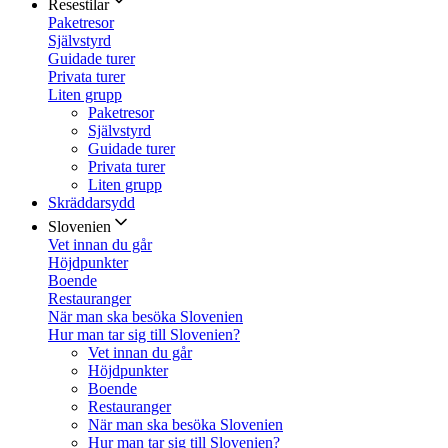
Resestilar
Paketresor
Självstyrd
Guidade turer
Privata turer
Liten grupp
Paketresor
Självstyrd
Guidade turer
Privata turer
Liten grupp
Skräddarsydd
Slovenien
Vet innan du går
Höjdpunkter
Boende
Restauranger
När man ska besöka Slovenien
Hur man tar sig till Slovenien?
Vet innan du går
Höjdpunkter
Boende
Restauranger
När man ska besöka Slovenien
Hur man tar sig till Slovenien?