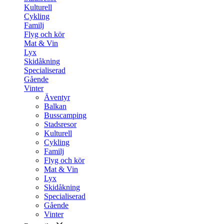
Kulturell
Cykling
Familj
Flyg och kör
Mat & Vin
Lyx
Skidåkning
Specialiserad
Gående
Vinter
Äventyr
Balkan
Busscamping
Stadsresor
Kulturell
Cykling
Familj
Flyg och kör
Mat & Vin
Lyx
Skidåkning
Specialiserad
Gående
Vinter