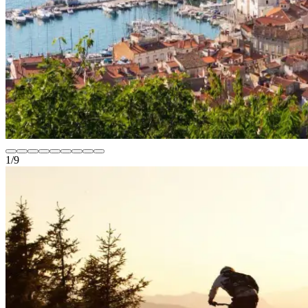
1
/
9