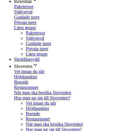
Resestilar
Paketresor
Självstyrd
Guidade turer
Privata turer
Liten grupp
Paketresor
Självstyrd
Guidade turer
Privata turer
Liten grupp
Skräddarsydd
Slovenien
Vet innan du går
Höjdpunkter
Boende
Restauranger
När man ska besöka Slovenien
Hur man tar sig till Slovenien?
Vet innan du går
Höjdpunkter
Boende
Restauranger
När man ska besöka Slovenien
Hur man tar sig till Slovenien?