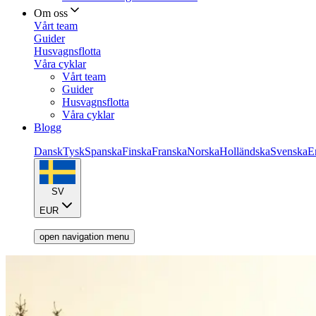
Om oss
Vårt team
Guider
Husvagnsflotta
Våra cyklar
Vårt team
Guider
Husvagnsflotta
Våra cyklar
Blogg
Dansk
Tysk
Spanska
Finska
Franska
Norska
Holländska
Svenska
E
SV
EUR
open navigation menu