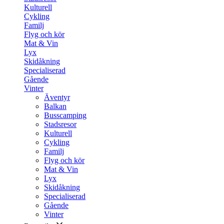
Kulturell
Cykling
Familj
Flyg och kör
Mat & Vin
Lyx
Skidåkning
Specialiserad
Gående
Vinter
Äventyr
Balkan
Busscamping
Stadsresor
Kulturell
Cykling
Familj
Flyg och kör
Mat & Vin
Lyx
Skidåkning
Specialiserad
Gående
Vinter