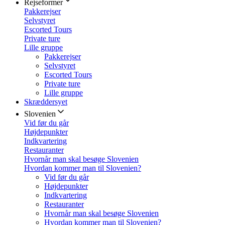
Rejseformer
Pakkerejser
Selvstyret
Escorted Tours
Private ture
Lille gruppe
Pakkerejser
Selvstyret
Escorted Tours
Private ture
Lille gruppe
Skræddersyet
Slovenien
Vid før du går
Højdepunkter
Indkvartering
Restauranter
Hvornår man skal besøge Slovenien
Hvordan kommer man til Slovenien?
Vid før du går
Højdepunkter
Indkvartering
Restauranter
Hvornår man skal besøge Slovenien
Hvordan kommer man til Slovenien?