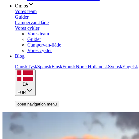
Om os
Vores team
Guider
Campervan-flåde
Vores cykler
Vores team
Guider
Campervan-flåde
Vores cykler
Blog
Dansk
Tysk
Spansk
Finsk
Fransk
Norsk
Hollandsk
Svensk
Engelsk
DA
EUR
open navigation menu