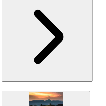
En
tidlig solopgangs fotografi
session for at fange det fantastiske
miljø ved Bledsøen. Efter solopgangssessionen kører vi til den
nærliggende
Vintgar Kløft
, hvor vi tager en 2-miles spadseretur
langs bækken, hvor vi kan mestre vores teknikker til at fange det