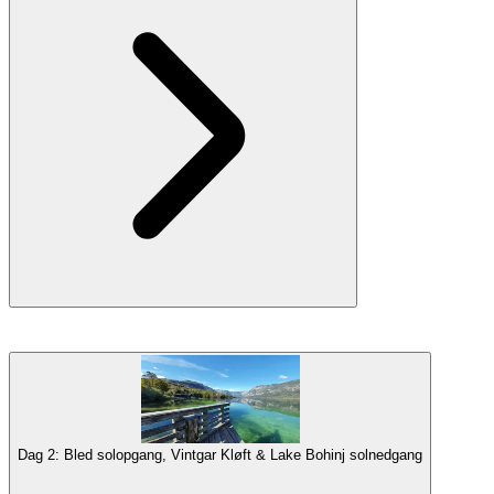
Du vil møde vores team på din
Bled
indkvartering, og vi vil give dig
en kort briefing om fotoferiens rejseplan. Vi vil have en kort
gåtur
til søbredden
om aftenen for en
blå time fotografering
session af
et af de mest berømte steder i Slovenien. Middag og overnatning i
Bled.
Dag 2: Bled solopgang, Vintgar Kløft & Lake Bohinj solnedgang
Galleri