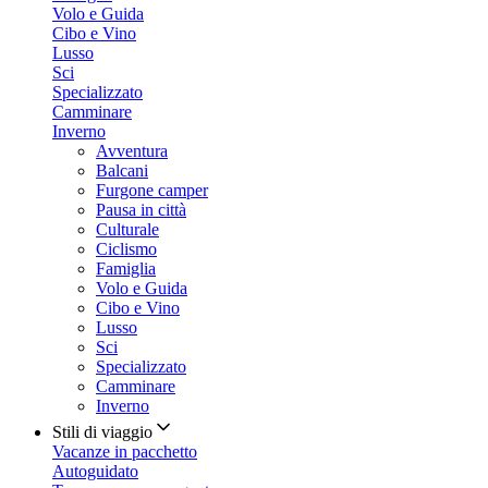
Volo e Guida
Cibo e Vino
Lusso
Sci
Specializzato
Camminare
Inverno
Avventura
Balcani
Furgone camper
Pausa in città
Culturale
Ciclismo
Famiglia
Volo e Guida
Cibo e Vino
Lusso
Sci
Specializzato
Camminare
Inverno
Stili di viaggio
Vacanze in pacchetto
Autoguidato