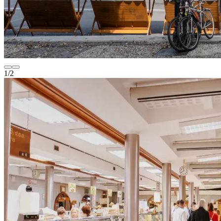
1
/
2