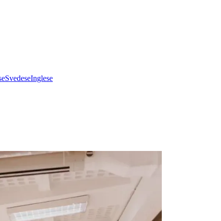
se
Svedese
Inglese