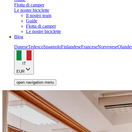
Flotta di camper
Le nostre biciclette
Il nostro team
Guide
Flotta di camper
Le nostre biciclette
Blog
Danese
Tedesco
Spagnolo
Finlandese
Francese
Norvegese
Olande
IT
EUR
open navigation menu