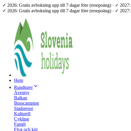
✓ 2026: Gratis avbokning upp till 7 dagar före (resepoäng) · ✓ 202
✓ 2026: Gratis avbokning upp till 7 dagar före (resepoäng) · ✓ 202
Hem
Rundturer
Äventyr
Balkan
Busscamping
Stadsresor
Kulturell
Cykling
Familj
Flyg och kör