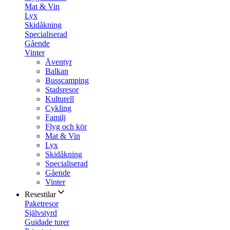
Mat & Vin
Lyx
Skidåkning
Specialiserad
Gående
Vinter
Äventyr
Balkan
Busscamping
Stadsresor
Kulturell
Cykling
Familj
Flyg och kör
Mat & Vin
Lyx
Skidåkning
Specialiserad
Gående
Vinter
Resestilar
Paketresor
Självstyrd
Guidade turer