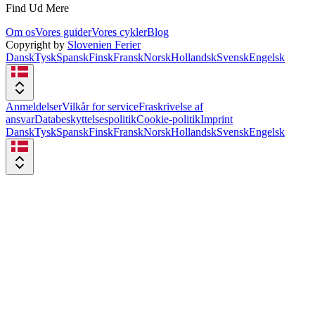
Find Ud Mere
Om os
Vores guider
Vores cykler
Blog
Copyright by
Slovenien Ferier
Dansk
Tysk
Spansk
Finsk
Fransk
Norsk
Hollandsk
Svensk
Engelsk
Anmeldelser
Vilkår for service
Fraskrivelse af
ansvar
Databeskyttelsespolitik
Cookie-politik
Imprint
Dansk
Tysk
Spansk
Finsk
Fransk
Norsk
Hollandsk
Svensk
Engelsk