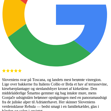
Sloveniens svar på Toscana, og landets mest berømte vinregion.
Lige over bakkerne fra Italiens Collio er Brda et hav af terrassevine,
kirsebærplantager og stenlandsbyer kronet af kirketårne. Den
middelalderlige Šmartno gemmer sig bag intakte mure, mens
Gonjače udsigtstårn belønner opstigningen med en panoramaudsigt
fra de juliske alper til Adriaterhavet. Her skinner Sloveniens
verdensklasse Rebula — bedst smagt i en familiekælder, glas i
hånden og solen i ansigtet.