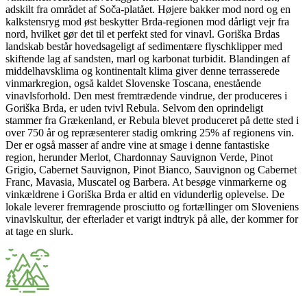
adskilt fra området af Soča-platået. Højere bakker mod nord og en
kalkstensryg mod øst beskytter Brda-regionen mod dårligt vejr fra
nord, hvilket gør det til et perfekt sted for vinavl. Goriška Brdas
landskab består hovedsageligt af sedimentære flyschklipper med
skiftende lag af sandsten, marl og karbonat turbidit. Blandingen af
middelhavsklima og kontinentalt klima giver denne terrasserede
vinmarkregion, også kaldet Slovenske Toscana, enestående
vinavlsforhold. Den mest fremtrædende vindrue, der produceres i
Goriška Brda, er uden tvivl Rebula. Selvom den oprindeligt
stammer fra Grækenland, er Rebula blevet produceret på dette sted i
over 750 år og repræsenterer stadig omkring 25% af regionens vin.
Der er også masser af andre vine at smage i denne fantastiske
region, herunder Merlot, Chardonnay Sauvignon Verde, Pinot
Grigio, Cabernet Sauvignon, Pinot Bianco, Sauvignon og Cabernet
Franc, Mavasia, Muscatel og Barbera. At besøge vinmarkerne og
vinkældrene i Goriška Brda er altid en vidunderlig oplevelse. De
lokale leverer fremragende prosciutto og fortællinger om Sloveniens
vinavlskultur, der efterlader et varigt indtryk på alle, der kommer for
at tage en slurk.