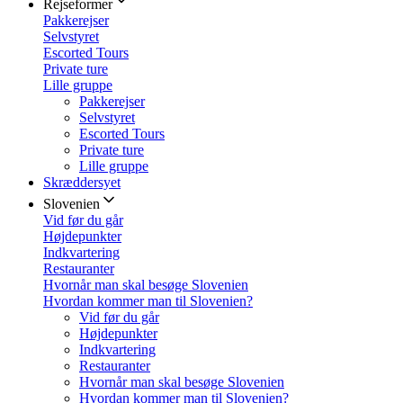
Rejseformer
Pakkerejser
Selvstyret
Escorted Tours
Private ture
Lille gruppe
Pakkerejser
Selvstyret
Escorted Tours
Private ture
Lille gruppe
Skræddersyet
Slovenien
Vid før du går
Højdepunkter
Indkvartering
Restauranter
Hvornår man skal besøge Slovenien
Hvordan kommer man til Slovenien?
Vid før du går
Højdepunkter
Indkvartering
Restauranter
Hvornår man skal besøge Slovenien
Hvordan kommer man til Slovenien?