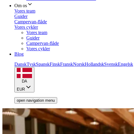
Om os
Vores team
Guider
Campervan-flåde
Vores cykler
Vores team
Guider
Campervan-flåde
Vores cykler
Blog
Dansk
Tysk
Spansk
Finsk
Fransk
Norsk
Hollandsk
Svensk
Engelsk
DA
EUR
open navigation menu