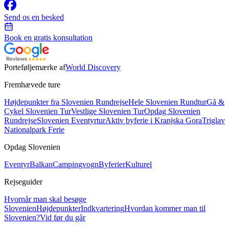
Send os en besked
Book en gratis konsultation
Porteføljemærke af
World Discovery
Fremhævede ture
Højdepunkter fra Slovenien Rundrejse
Hele Slovenien Rundtur
Gå &
Cykel Slovenien Tur
Vestlige Slovenien Tur
Opdag Slovenien
Rundrejse
Slovenien Eventyrtur
Aktiv byferie i Kranjska Gora
Triglav
Nationalpark Ferie
Opdag Slovenien
Eventyr
Balkan
Campingvogn
Byferier
Kulturel
Rejseguider
Hvornår man skal besøge
Slovenien
Højdepunkter
Indkvartering
Hvordan kommer man til
Slovenien?
Vid før du går