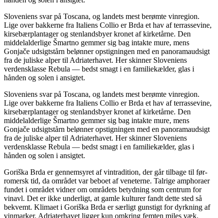
Sloveniens svar på Toscana, og landets mest berømte vinregion.
Lige over bakkerne fra Italiens Collio er Brda et hav af terrassevine,
kirsebærplantager og stenlandsbyer kronet af kirketårne. Den
middelalderlige Šmartno gemmer sig bag intakte mure, mens
Gonjače udsigtstårn belønner opstigningen med en panoramaudsigt
fra de juliske alper til Adriaterhavet. Her skinner Sloveniens
verdensklasse Rebula — bedst smagt i en familiekælder, glas i
hånden og solen i ansigtet.
Sloveniens svar på Toscana, og landets mest berømte vinregion.
Lige over bakkerne fra Italiens Collio er Brda et hav af terrassevine,
kirsebærplantager og stenlandsbyer kronet af kirketårne. Den
middelalderlige Šmartno gemmer sig bag intakte mure, mens
Gonjače udsigtstårn belønner opstigningen med en panoramaudsigt
fra de juliske alper til Adriaterhavet. Her skinner Sloveniens
verdensklasse Rebula — bedst smagt i en familiekælder, glas i
hånden og solen i ansigtet.
Goriška Brda er gennemsyret af vintradition, der går tilbage til før-
romersk tid, da området var beboet af veneterne. Talrige amphoraer
fundet i området vidner om områdets betydning som centrum for
vinavl. Det er ikke underligt, at gamle kulturer fandt dette sted så
bekvemt. Klimaet i Goriška Brda er særligt gunstigt for dyrkning af
vinmarker. Adriaterhavet ligger kun omkring femten miles væk,