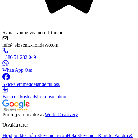
Svarar vanligtvis inom 1 timme!
info@slovenia-holidays.com
+386 51 282 049
WhatsApp Oss
Skicka ett meddelande till oss
Boka en kostnadsfri konsultation
Portfölj varumärke av
World Discovery
Utvalda turer
Höjdpunkter från Slovenienresan
Hela Slovenien Rundtur
Vandra &