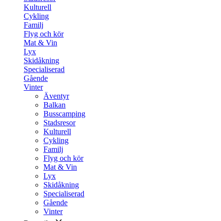
Kulturell
Cykling
Familj
Flyg och kör
Mat & Vin
Lyx
Skidåkning
Specialiserad
Gående
Vinter
Äventyr
Balkan
Busscamping
Stadsresor
Kulturell
Cykling
Familj
Flyg och kör
Mat & Vin
Lyx
Skidåkning
Specialiserad
Gående
Vinter