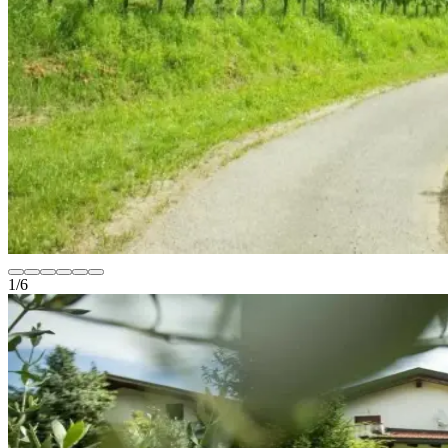
1
/
6