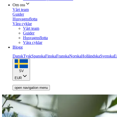
Om oss
Vårt team
Guider
Husvagnsflotta
Våra cyklar
Vårt team
Guider
Husvagnsflotta
Våra cyklar
Blogg
Dansk
Tysk
Spanska
Finska
Franska
Norska
Holländska
Svenska
E
SV
EUR
open navigation menu