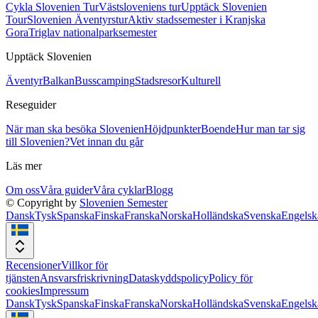
Cykla Slovenien Tur
Västsloveniens tur
Upptäck Slovenien
Tour
Slovenien Äventyrstur
Aktiv stadssemester i Kranjska
Gora
Triglav nationalparksemester
Upptäck Slovenien
Äventyr
Balkan
Busscamping
Stadsresor
Kulturell
Reseguider
När man ska besöka Slovenien
Höjdpunkter
Boende
Hur man tar sig
till Slovenien?
Vet innan du går
Läs mer
Om oss
Våra guider
Våra cyklar
Blogg
© Copyright by
Slovenien Semester
Dansk
Tysk
Spanska
Finska
Franska
Norska
Holländska
Svenska
Engelsk
Recensioner
Villkor för
tjänsten
Ansvarsfriskrivning
Dataskyddspolicy
Policy för
cookies
Impressum
Dansk
Tysk
Spanska
Finska
Franska
Norska
Holländska
Svenska
Engelsk