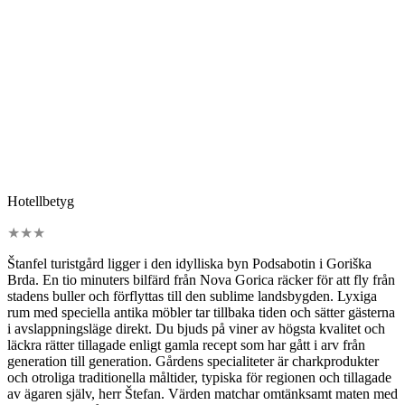
Hotellbetyg
★
★
★
Štanfel turistgård ligger i den idylliska byn Podsabotin i Goriška
Brda. En tio minuters bilfärd från Nova Gorica räcker för att fly från
stadens buller och förflyttas till den sublime landsbygden. Lyxiga
rum med speciella antika möbler tar tillbaka tiden och sätter gästerna
i avslappningsläge direkt. Du bjuds på viner av högsta kvalitet och
läckra rätter tillagade enligt gamla recept som har gått i arv från
generation till generation. Gårdens specialiteter är charkprodukter
och otroliga traditionella måltider, typiska för regionen och tillagade
av ägaren själv, herr Štefan. Värden matchar omtänksamt maten med