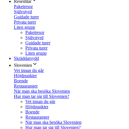
Resestilar
Paketresor
Självstyrd
Guidade turer
Privata turer
Liten grupp
Paketresor
Självstyrd
Guidade turer
Privata turer
Liten grupp
Skräddarsydd
Slovenien
Vet innan du går
Höjdpunkter
Boende
Restauranger
När man ska besöka Slovenien
Hur man tar sig till Slovenien?
Vet innan du går
Höjdpunkter
Boende
Restauranger
När man ska besöka Slovenien
Hur man tar sig till Slovenien?