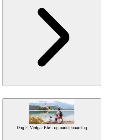
Du vil bosætte dig i Bled, din ideelle familieferiedestination, og se
alle de vigtigste attraktioner. Besøg Bledøen på en traditionel
Pletna-bådtur
, samt
Bled Slot
, som tilbyder nogle af de mest
spektakulære udsigter over søen og interaktive udstillinger, der er
sjove for hele familien!
Dag 2: Vintgar Kløft og paddleboarding
Galleri