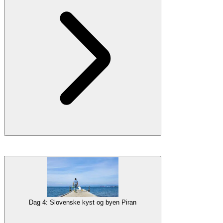
af med et forfriskende svømmetur. Afslut dagen med at slappe af på
bredden og nyde søens fredelige skønhed.
Galleri
På denne dag vil vi tage til området ved
Bohinj-søen
, en populær
aktiv destination for familier og folk, der elsker naturen. Tag op til
Vogel-bjerget
for at få nogle udsigtspunkter over bjergene og søen
nedenfor og for at prøve en
traditionel slovensk bjergfrokost
.
Bohinj-søen er et smukt sted med
stier og svømmeområder
langs
Dag 4: Slovenske kyst og byen Piran
søbredden, så du løber aldrig rigtig tør for muligheder. Tilbring en
sjov eftermiddag med familien i kano på
Bohinj-søen
, omgivet af