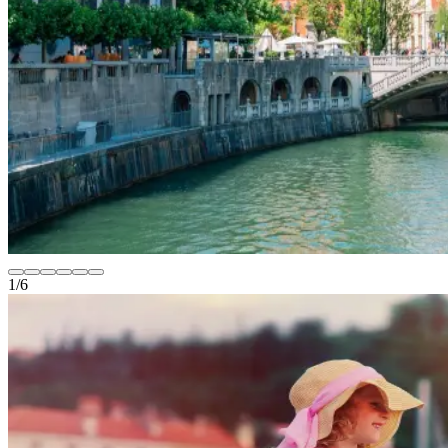
1
/
6