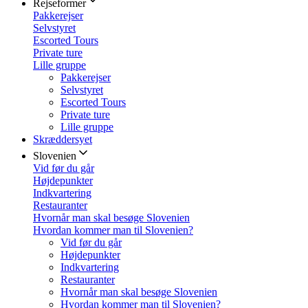
Rejseformer
Pakkerejser
Selvstyret
Escorted Tours
Private ture
Lille gruppe
Pakkerejser
Selvstyret
Escorted Tours
Private ture
Lille gruppe
Skræddersyet
Slovenien
Vid før du går
Højdepunkter
Indkvartering
Restauranter
Hvornår man skal besøge Slovenien
Hvordan kommer man til Slovenien?
Vid før du går
Højdepunkter
Indkvartering
Restauranter
Hvornår man skal besøge Slovenien
Hvordan kommer man til Slovenien?