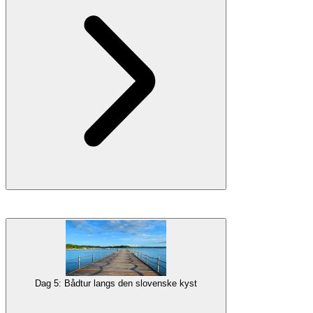
rolige vande og smukke bjergudsigter.
Galleri
Vandring
4,3 km (2,6 mi) gåtur i Vintgar-kløften
Indkvartering
Overnatning i Bled
Rejs til den
slovenske kyst
fra Bled for at få en ændring i
landskabet. Du vil blive indkvarteret i Portorož, den mest besøgte by
på den slovenske riviera, med sin overflod af
butikker
,
restauranter
og
aktiviteter
.
Efter indtjekning kan du også besøge det nærliggende Piran, en
Dag 5: Bådtur langs den slovenske kyst
fantastisk og
autentisk middelalderby
på en lille halvø. Du vil se
dens vigtigste attraktioner, vandre rundt i dens farverige smalle gader