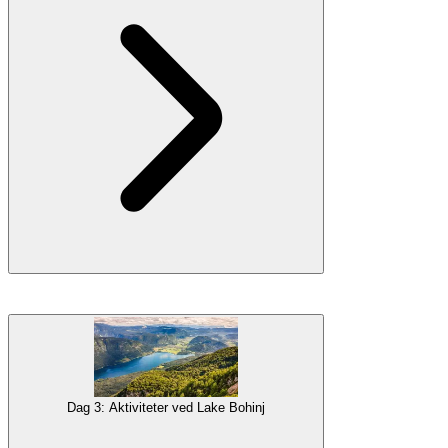
Indkvartering
Start din dag med en vandretur i den smukke
Vintgar Kløft
, hvor
Overnatning i Bled
træbroer fører dig langs klart, brusende vand og ender ved det
imponerende Šum Vandfald. Stiens skyggefulde stier og fantastiske
udsigter gør den perfekt til et morgenfamilieeventyr.
Om eftermiddagen kan du prøve
stand-up paddleboarding
på de
Dag 3: Aktiviteter ved Lake Bohinj
rolige vande i
Lake Bled
. Nyd de spektakulære udsigter til Bled
Slot og de omkringliggende bjerge, mens du padler, og køl derefter