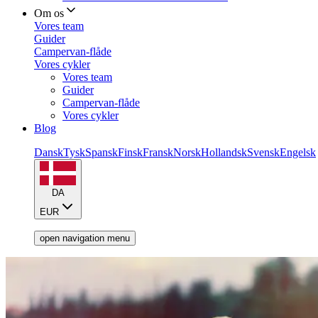
Om os
Vores team
Guider
Campervan-flåde
Vores cykler
Vores team
Guider
Campervan-flåde
Vores cykler
Blog
Dansk
Tysk
Spansk
Finsk
Fransk
Norsk
Hollandsk
Svensk
Engelsk
DA
EUR
open navigation menu