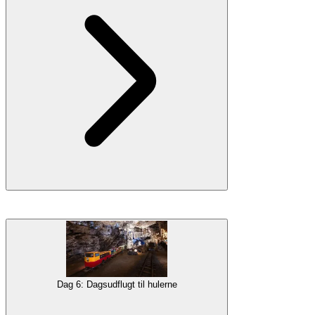
og lære om dens historie og fortællinger. Nyd noget fritid ved at
spadsere eller
svømme
langs byens strande og vænne dig til den
middelhavs livsstil.
Indkvartering
Galleri
Overnatning i Bled
Nyd en
4-timers panoramabådtur
langs kysten, der afgår fra
Portorož om morgenen. Turen stopper
i Izola
i et par timer, en anden
smuk kystby at udforske, prøve lokal mad eller slappe af på
stranden. En perfekt dag for hele familien til at nyde havet og de
smukke udsigter!
Indkvartering
Dag 6: Dagsudflugt til hulerne
Galleri
Overnatning i Portorož