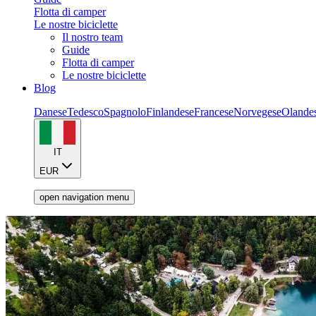
Flotta di camper
Le nostre biciclette
Il nostro team
Guide
Flotta di camper
Le nostre biciclette
Blog
Danese
Tedesco
Spagnolo
Finlandese
Francese
Norvegese
Olande
IT
EUR
open navigation menu