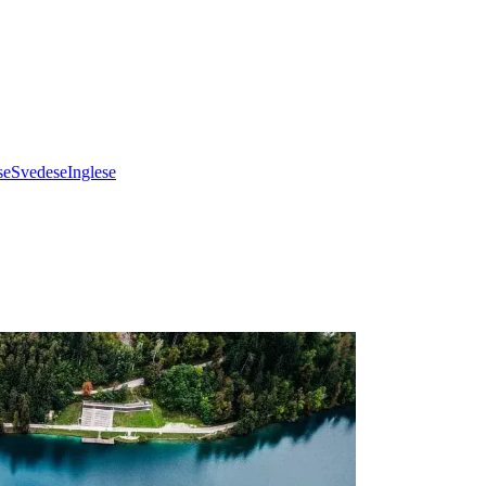
se
Svedese
Inglese