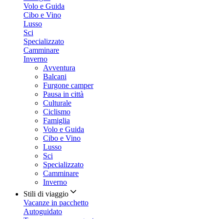
Volo e Guida
Cibo e Vino
Lusso
Sci
Specializzato
Camminare
Inverno
Avventura
Balcani
Furgone camper
Pausa in città
Culturale
Ciclismo
Famiglia
Volo e Guida
Cibo e Vino
Lusso
Sci
Specializzato
Camminare
Inverno
Stili di viaggio
Vacanze in pacchetto
Autoguidato