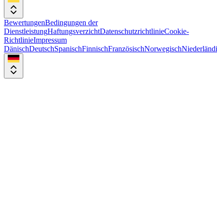
Bewertungen
Bedingungen der
Dienstleistung
Haftungsverzicht
Datenschutzrichtlinie
Cookie-
Richtlinie
Impressum
Dänisch
Deutsch
Spanisch
Finnisch
Französisch
Norwegisch
Niederländ