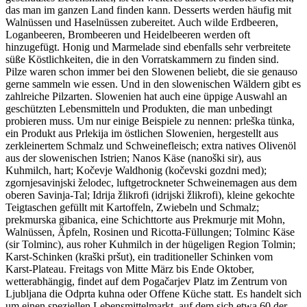
das man im ganzen Land finden kann. Desserts werden häufig mit
Walnüssen und Haselnüssen zubereitet. Auch wilde Erdbeeren,
Loganbeeren, Brombeeren und Heidelbeeren werden oft
hinzugefügt. Honig und Marmelade sind ebenfalls sehr verbreitete
süße Köstlichkeiten, die in den Vorratskammern zu finden sind.
Pilze waren schon immer bei den Slowenen beliebt, die sie genauso
gerne sammeln wie essen. Und in den slowenischen Wäldern gibt es
zahlreiche Pilzarten. Slowenien hat auch eine üppige Auswahl an
geschützten Lebensmitteln und Produkten, die man unbedingt
probieren muss. Um nur einige Beispiele zu nennen: prleška tünka,
ein Produkt aus Prlekija im östlichen Slowenien, hergestellt aus
zerkleinertem Schmalz und Schweinefleisch; extra natives Olivenöl
aus der slowenischen Istrien; Nanos Käse (nanoški sir), aus
Kuhmilch, hart; Kočevje Waldhonig (kočevski gozdni med);
zgornjesavinjski želodec, luftgetrockneter Schweinemagen aus dem
oberen Savinja-Tal; Idrija žlikrofi (idrijski žlikrofi), kleine gekochte
Teigtaschen gefüllt mit Kartoffeln, Zwiebeln und Schmalz;
prekmurska gibanica, eine Schichttorte aus Prekmurje mit Mohn,
Walnüssen, Äpfeln, Rosinen und Ricotta-Füllungen; Tolminc Käse
(sir Tolminc), aus roher Kuhmilch in der hügeligen Region Tolmin;
Karst-Schinken (kraški pršut), ein traditioneller Schinken vom
Karst-Plateau. Freitags von Mitte März bis Ende Oktober,
wetterabhängig, findet auf dem Pogačarjev Platz im Zentrum von
Ljubljana die Odprta kuhna oder Offene Küche statt. Es handelt sich
um einen speziellen Lebensmittelmarkt, auf dem sich etwa 60 der