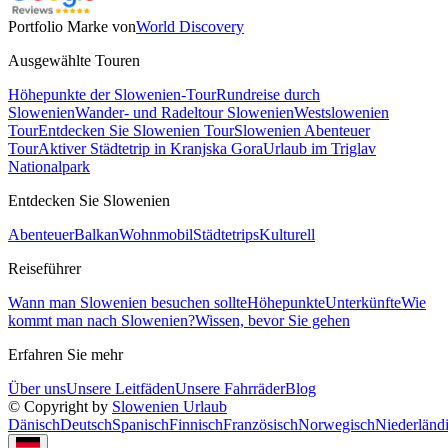
Portfolio Marke von
World Discovery
Ausgewählte Touren
Höhepunkte der Slowenien-Tour
Rundreise durch
Slowenien
Wander- und Radeltour Slowenien
Westslowenien
Tour
Entdecken Sie Slowenien Tour
Slowenien Abenteuer
Tour
Aktiver Städtetrip in Kranjska Gora
Urlaub im Triglav
Nationalpark
Entdecken Sie Slowenien
Abenteuer
Balkan
Wohnmobil
Städtetrips
Kulturell
Reiseführer
Wann man Slowenien besuchen sollte
Höhepunkte
Unterkünfte
Wie
kommt man nach Slowenien?
Wissen, bevor Sie gehen
Erfahren Sie mehr
Über uns
Unsere Leitfäden
Unsere Fahrräder
Blog
© Copyright by
Slowenien Urlaub
Dänisch
Deutsch
Spanisch
Finnisch
Französisch
Norwegisch
Niederländ