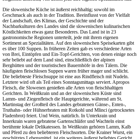
Die slowenische Küche ist äußerst reichhaltig; sowohl im
Geschmack als auch in der Tradition. Beeinflusst von der Vielfalt
der Landschaft, des Klimas, der Geschichte und der
Nachbarkulturen des Landes sind die slowenischen kulinarischen
Köstlichkeiten etwas ganz Besonderes. Das Land ist in 23
gastronomische Regionen unterteilt, jede mit ihrem eigenen
Sortiment an Spezialitäten. Auf den slowenischen Speisekarten gibt
es über 100 Suppen. In früheren Zeiten gab es verschiedene Arten
von Brei, Eintöpfen und Ein-Topf-Gerichten, von denen einige noch
sehr beliebt auf dem Land sind, einschließlich der alpinen
Berghütten und der touristischen Bauernhöfe in den Tälern. Die
häufigsten fleischlosen Suppen waren früher mager und schlicht.
Die beliebteste Fleischsuppe ist eine aus Rindfleisch mit Nudeln.
Letztere wird oft als Teil eines Sonntagsmittags serviert. Apropos
Fleisch, die Slowenen genießen alle Arten von fleischhaltigen
Gerichten. In Weißkrain und an der slowenischen Küste sind
Lamm- und Ziegenfleisch die Hauptgerichte, während am St.
Martinstag der Großteil des Landes gebratenen Gänse-, Enten-,
Truthahn- oder Hühnerbraten mit Rotkohl und Mlinci (getrocknetes
Fladenbrot) feiert. Und Wein, natürlich. In Unterkrain und
Innerkrain waren gebratene Gartenschläfer und Wachteln einst
berühmte lokale Delikatessen. In Weißkrain gehören Lamm, Kalb
und Pferd zu den beliebteren Fleischsorten. Die Krainer Wurst, ein
geschütztes Lebensmittel, ist ein weiteres äußerst beliebtes Gericht,