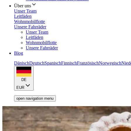
Über uns
Unser Team
Leitfäden
Wohnmobilflotte
Unsere Fahrräder
Unser Team
Leitfäden
Wohnmobilflotte
Unsere Fahrräder
Blog
Dänisch
Deutsch
Spanisch
Finnisch
Französisch
Norwegisch
Nied
DE
EUR
open navigation menu